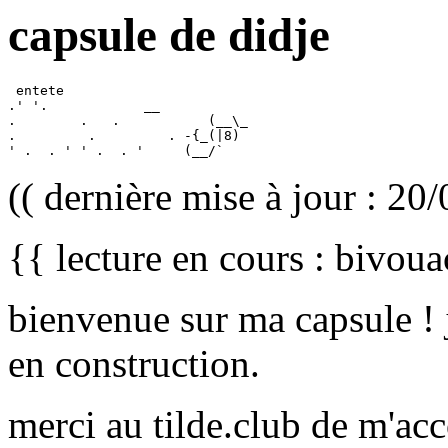
capsule de didje
 entete

.' '.            __

.        .   .           (__\_

.         .         . -{_(|8)

(( dernière mise à jour : 20
{{ lecture en cours : bivoua
bienvenue sur ma capsule ! j
en construction.
merci au tilde.club de m'acc