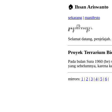
🏠 Ihsan Ariswanto
sekarang
|
manifesto
꧋ꦱꦸꦒꦼꦁꦫꦮꦸꦃ꧉
Selamat datang, penjelajah
Proyek Terrarium Bio
Pada bulan Sura 1960 (be)
yang sebelumnya, karena k
mirrors:
1
|
2
|
3
|
4
|
5
|
6
|