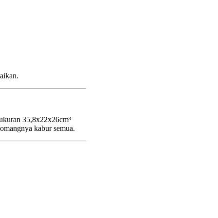
aikan.
rukuran 35,8x22x26cm³
elomangnya kabur semua.